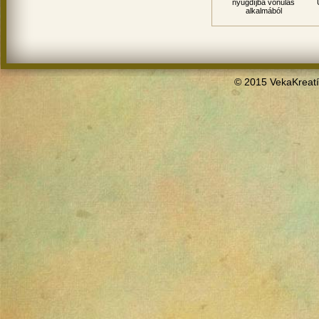
nyugdíjba vonulás
alkalmából
© 2015 VekaKreatí