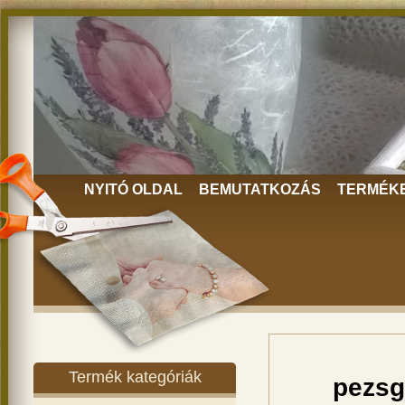
NYITÓ OLDAL
BEMUTATKOZÁS
TERMÉK
Termék kategóriák
pezsg